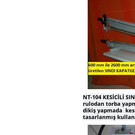
NT-104 KESİCİLİ S
rulodan torba yap
dikiş yapmada kesi
tasarlanmış kullanı