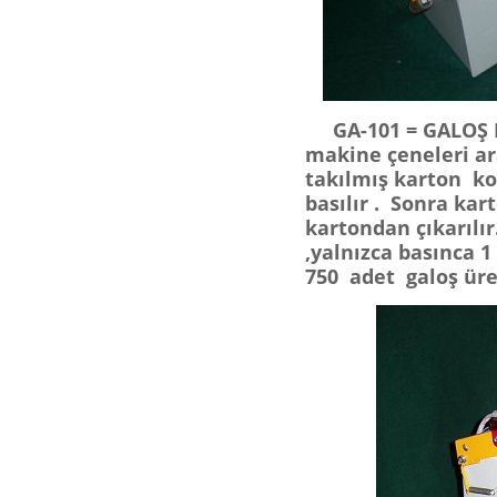
GA-101 = GALOŞ M
makine çeneleri ar
takılmış karton ko
basılır . Sonra kar
kartondan çıkarılır
,yalnızca basınca 1
750 adet galoş üret