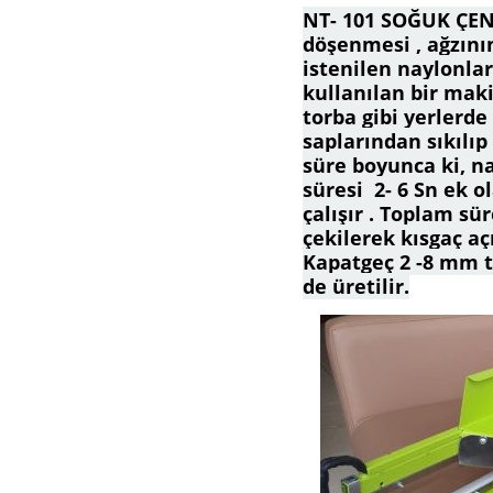
NT- 101 SOĞUK ÇEN
döşenmesi , ağzını
istenilen naylonla
kullanılan bir maki
torba gibi yerlerde 
saplarından sıkılıp 
süre boyunca ki, na
süresi 2- 6 Sn ek o
çalışır . Toplam sür
çekilerek kısgaç aç
Kapatgeç 2 -8 mm te
de üretilir.