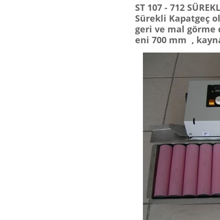
ST 107 - 712 SÜREKL
Sürekli Kapatgeç olu
geri ve mal görme du
eni 700 mm , kayna