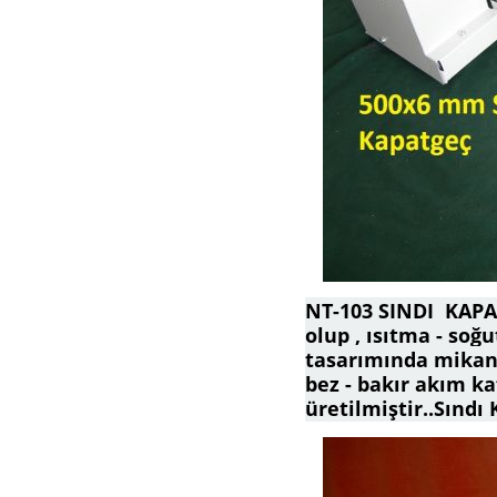
NT-103 SINDI KAPA
olup , ısıtma - soğ
tasarımında mikanit
bez - bakır akım ka
üretilmiştir..Sındı 