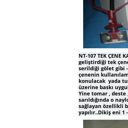
NT-107 TEK ÇENE K
geliştirdiği tek çe
serildiği gölet gibi
çenenin kullanılam
konulacak yada tut
üzerine baskı uygul
Yine tomar , deste 
sarıldığında o nayl
sağlayan özellikli 
yapılır..Dikiş eni 1