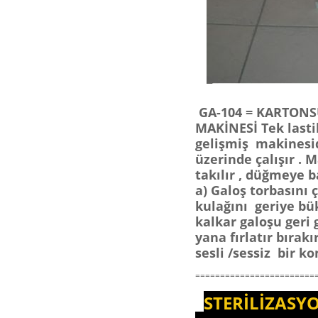
GA-104 = KARTONS
MAKİNESİ Tek lasti
gelişmiş makinesidi
üzerinde çalışır . 
takılır , düğmeye b
a) Galoş torbasını
kulağını geriye bü
kalkar galoşu geri 
yana fırlatır bırak
sesli /sessiz bir k
========================
STERİLİZASY