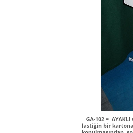
GA-102 = AYAKLI G
lastiğin bir karto
konulmasından sonr