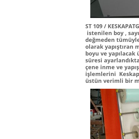
ST 109 / KESKAPATGE
istenilen boy , say
değmeden tümüyle ö
olarak yapıştıran m
boyu ve yapılacak ür
süresi ayarlandıkta
çene inme ve yapış
işlemlerini Keska
üstün verimli bir 