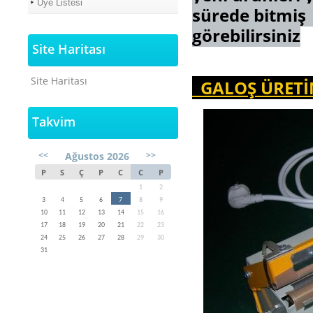
Üye Listesi
sürede bitmiş 
görebilirsiniz
Site Haritası
Site Haritası
GALOŞ ÜRETİM
Takvim
<<
>>
Ağustos 2026
P
S
Ç
P
C
C
P
1
2
3
4
5
6
7
8
9
10
11
12
13
14
15
16
17
18
19
20
21
22
23
24
25
26
27
28
29
30
31