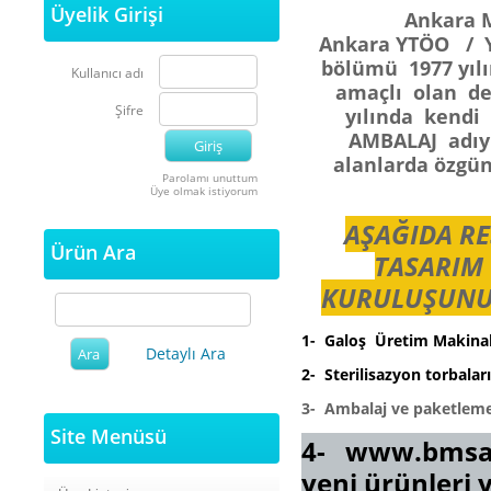
Üyelik Girişi
Ankara Motor S
Ankara YTÖO / 
bölümü 1977 yılı
Kullanıcı adı
amaçlı olan değ
Şifre
yılında kendi
AMBALAJ adıyl
alanlarda özgün
Parolamı unuttum
Üye olmak istiyorum
AŞAĞIDA R
Ürün Ara
TASARIM 
KURULUŞUNUN
1- Galoş Üretim Makina
Detaylı Ara
2- Sterilisazyon torbala
3- Ambalaj ve paketleme
Site Menüsü
4-
www.bmsa
yeni ürünleri 