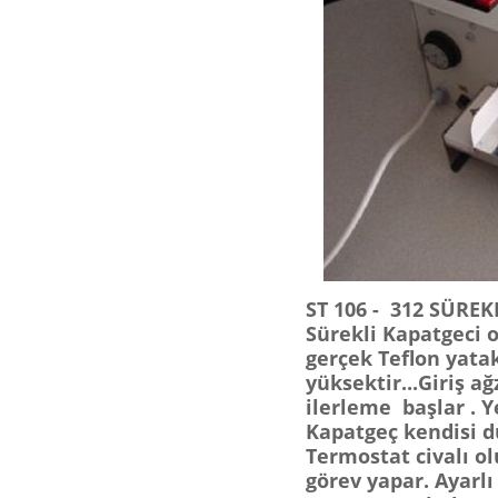
ST 106 - 312 SÜRE
Sürekli Kapatgeci ol
gerçek Teflon yatak
yüksektir...Giriş 
ilerleme başlar . Y
Kapatgeç kendisi du
Termostat civalı ol
görev yapar. Ayarl