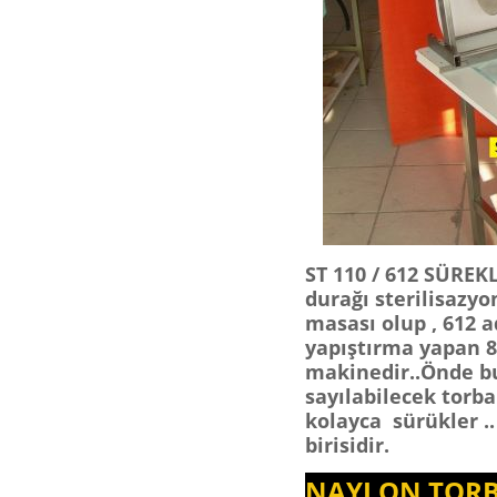
ST 110 / 612 SÜREK
durağı sterilisazy
masası olup , 612 
yapıştırma yapan 8-
makinedir..Önde bu
sayılabilecek torb
kolayca sürükler .
birisidir.
NAYLON TORB